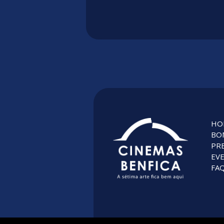
HO
BO
PR
EV
FAQ