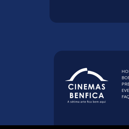
HO
BO
PR
EV
FAQ