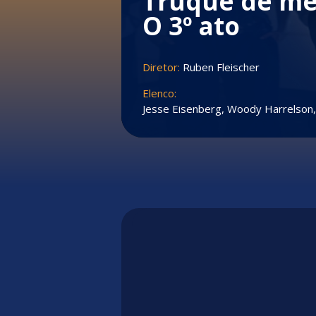
Truque de mes
O 3º ato
Diretor:
Ruben Fleischer
Elenco:
Jesse Eisenberg, Woody Harrelson